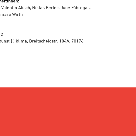
ner:innen:
Valentin Alisch, Niklas Berlec, June Fàbregas,
amara Wirth
22
nst [ ] klima, Breitscheidstr. 104A, 70176