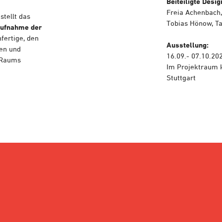
Beiteiligte Desig
Freia Achenbach, 
stellt das
Tobias Hönow, T
ufnahme der
fertige, den
Ausstellung:
ren und
16.09.- 07.10.20
n Raums
Im Projektraum ku
Stuttgart