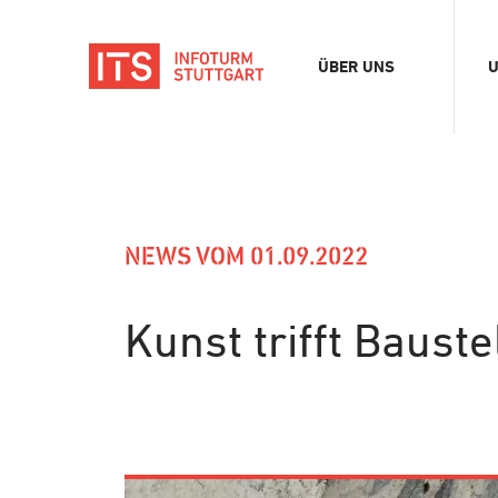
ÜBER UNS
U
Verein
A
Team
D
Stellenangebote
F
E
NEWS VOM 01.09.2022
K
B
Kunst trifft Bauste
M
S