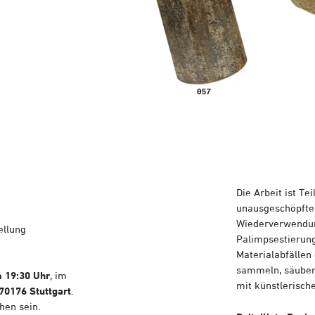
Die Arbeit ist Te
unausgeschöpfte
Wiederverwendun
ellung
Palimpsestierun
Materialabfällen
sammeln, säubern
m 19:30
Uhr
, im
mit künstlerisch
 70176 Stuttgart
.
hen sein.