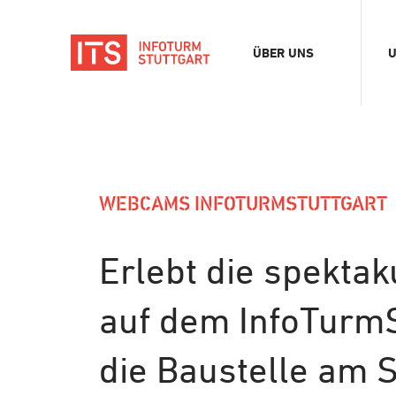
ÜBER UNS
U
Verein
A
Team
D
Stellenangebote
F
E
WEBCAMS INFOTURMSTUTTGART
K
B
Erlebt die spekta
M
auf dem InfoTurmS
S
die Baustelle am 