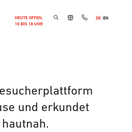
HEUTE OFFEN,
DE
EN
10 BIS 18 UHR
Besucherplattform
use und erkundet
 hautnah.