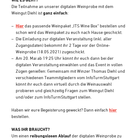
Die Teilnahme an unserer digitalen Weinprobe mit dem
Weingut Diehl ist
ganz einfach
:
Hier
das passende Weinpaket „ITS Wine Box“ bestellen und
schon wird das Weinpaket zu euch nach Hause geschickt.
Die Einladung zur digitalen Veranstaltung (inkl. aller
Zugangsdaten) bekommt ihr 2 Tage vor der Online-
Weinprobe (18.05.2021) zugeschickt.
Am 20. Mai ab 19:25 Uhr könnt ihr euch dann bei der
digitalen Veranstaltung einwählen und das Event in vollen
Zügen genießen: Gemeinsam mit Winzer Thomas Diehl und
verschiedenen Teammitgliedern vom InfoTurmStuttgart
könnt ihr euch dann virtuell durch die Weinauswahl
probieren und gleichzeitig Fragen zum Weingut Diehl
und/oder zum InfoTurmStuttgart stellen.
Haben wir eure Begeisterung geweckt? Dann einfach
hier
bestellen.
WAS IHR BRAUCHT?
Um einen
reibungslosen Ablauf
der digitalen Weinprobe zu