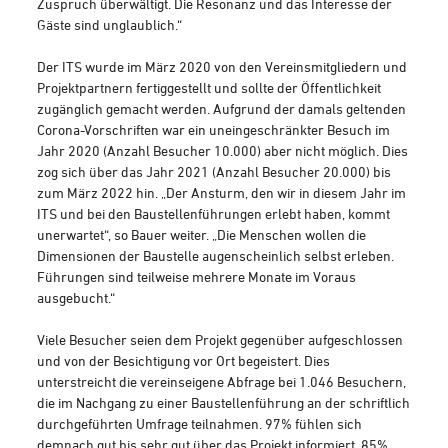
Zuspruch überwältigt. Die Resonanz und das Interesse der
Gäste sind unglaublich.“
Der ITS wurde im März 2020 von den Vereinsmitgliedern und
Projektpartnern fertiggestellt und sollte der Öffentlichkeit
zugänglich gemacht werden. Aufgrund der damals geltenden
Corona-Vorschriften war ein uneingeschränkter Besuch im
Jahr 2020 (Anzahl Besucher 10.000) aber nicht möglich. Dies
zog sich über das Jahr 2021 (Anzahl Besucher 20.000) bis
zum März 2022 hin. „Der Ansturm, den wir in diesem Jahr im
ITS und bei den Baustellenführungen erlebt haben, kommt
unerwartet“, so Bauer weiter. „Die Menschen wollen die
Dimensionen der Baustelle augenscheinlich selbst erleben.
Führungen sind teilweise mehrere Monate im Voraus
ausgebucht.“
Viele Besucher seien dem Projekt gegenüber aufgeschlossen
und von der Besichtigung vor Ort begeistert. Dies
unterstreicht die vereinseigene Abfrage bei 1.046 Besuchern,
die im Nachgang zu einer Baustellenführung an der schriftlich
durchgeführten Umfrage teilnahmen. 97% fühlen sich
demnach gut bis sehr gut über das Projekt informiert. 85%