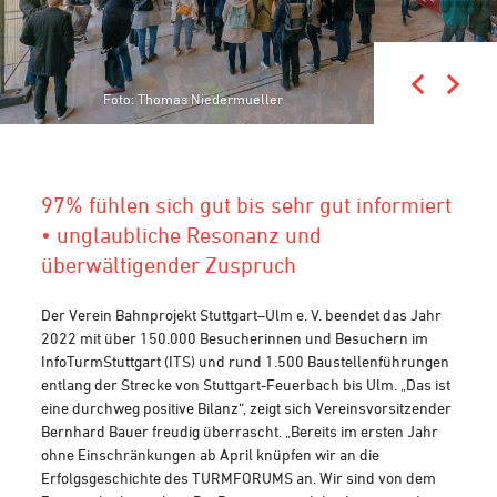
Foto: Thomas Niedermueller
Foto: Thomas Niedermüller
97% fühlen sich gut bis sehr gut informiert
• unglaubliche Resonanz und
überwältigender Zuspruch
Der Verein Bahnprojekt Stuttgart–Ulm e. V. beendet das Jahr
2022 mit über 150.000 Besucherinnen und Besuchern im
InfoTurmStuttgart (ITS) und rund 1.500 Baustellenführungen
entlang der Strecke von Stuttgart-Feuerbach bis Ulm. „Das ist
eine durchweg positive Bilanz“, zeigt sich Vereinsvorsitzender
Bernhard Bauer freudig überrascht. „Bereits im ersten Jahr
ohne Einschränkungen ab April knüpfen wir an die
Erfolgsgeschichte des TURMFORUMS an. Wir sind von dem