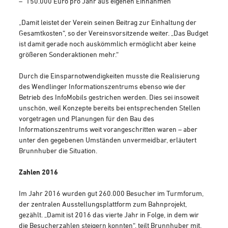
150.000 Euro pro Jahr aus eigenen Einnahmen
„Damit leistet der Verein seinen Beitrag zur Einhaltung der
Gesamtkosten“, so der Vereinsvorsitzende weiter. „Das Budget
ist damit gerade noch auskömmlich ermöglicht aber keine
größeren Sonderaktionen mehr.“
Durch die Einsparnotwendigkeiten musste die Realisierung
des Wendlinger Informationszentrums ebenso wie der
Betrieb des InfoMobils gestrichen werden. Dies sei insoweit
unschön, weil Konzepte bereits bei entsprechenden Stellen
vorgetragen und Planungen für den Bau des
Informationszentrums weit vorangeschritten waren – aber
unter den gegebenen Umständen unvermeidbar, erläutert
Brunnhuber die Situation.
Zahlen 2016
Im Jahr 2016 wurden gut 260.000 Besucher im Turmforum,
der zentralen Ausstellungsplattform zum Bahnprojekt,
gezählt. „Damit ist 2016 das vierte Jahr in Folge, in dem wir
die Besucherzahlen steigern konnten“, teilt Brunnhuber mit.