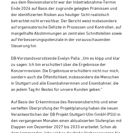
aus dem Revisionsbericht war der Inbetriebnahme-Termin
Ende 2026 auf Basis der zugrunde gelegten Prämissen und
der identifizierten Risiken aus heutiger Sicht realistisch
betrachtet nicht erreichbar. Der Bericht weist insbesondere
auf organisatorische Defizite in Prozessen und Kontrollen, auf
mangelhafte Abstimmungen an zentralen Schnittstellen sowie
auf Verbesserungspotenziale in der vorausschauenden
Steuerung hin.
DB-Vorstandsvorsitzende Evelyn Palla: „Um es klipp und klar
zu sagen: Ich bin erschüttert über die Ergebnisse der
Konzernrevision. Die Ergebnisse erschüttern nicht nur mich,
sondern auch die Öffentlichkeit, insbesondere die Menschen
in Stuttgart und alle Eisenbahnerinnen und Eisenbahner, die
an jedem Tag ihr Bestes für unsere Kunden geben.“
Auf Basis der Erkenntnisse des Revisionsberichts und einer
vertieften Überprüfung der Projektplanung haben die neuen
Verantwortlichen der DB Projekt Stuttgart-Ulm GmbH (PSU) in
den vergangenen Monaten einen aktualisierten Stufenplan mit
Etappen von Dezember 2027 bis 2033 erarbeitet. Schon ab
dem kommenden Jahr wird es deutliche Verbesserungen für