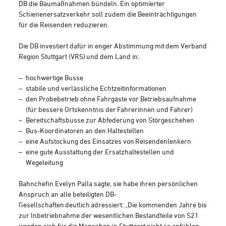
DB die Baumaßnahmen bündeln. Ein optimierter
Schienenersatzverkehr soll zudem die Beeinträchtigungen
für die Reisenden reduzieren.
Die DB investiert dafür in enger Abstimmung mit dem Verband
Region Stuttgart (VRS) und dem Land in:
hochwertige Busse
stabile und verlässliche Echtzeitinformationen
den Probebetrieb ohne Fahrgäste vor Betriebsaufnahme
(für bessere Ortskenntnis der Fahrerinnen und Fahrer)
Bereitschaftsbusse zur Abfederung von Störgeschehen
Bus-Koordinatoren an den Haltestellen
eine Aufstockung des Einsatzes von Reisendenlenkern
eine gute Ausstattung der Ersatzhaltestellen und
Wegeleitung
Bahnchefin Evelyn Palla sagte, sie habe ihren persönlichen
Anspruch an alle beteiligten DB-
Gesellschaften deutlich adressiert: „Die kommenden Jahre bis
zur Inbetriebnahme der wesentlichen Bestandteile von S21
werden sich für die Menschen in Stuttgart nicht so anfühlen