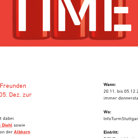
Wann:
t Freunden
20.11. bis 05.12.
05. Dez. zur
immer donnerstag
Wo:
t dabei
InfoTurmStuttgar
 Diehl
sowie
on der
Albkorn
Eintritt: