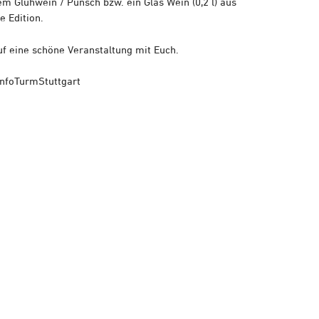
em Glühwein / Punsch bzw. ein Glas Wein (0,2 l) aus
e Edition.
uf eine schöne Veranstaltung mit Euch.
nfoTurmStuttgart