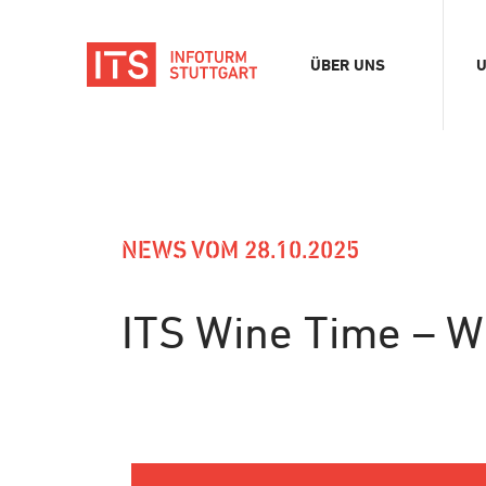
ÜBER UNS
U
Verein
A
Team
D
Stellenangebote
F
E
NEWS VOM 28.10.2025
K
B
ITS Wine Time – Wi
M
S