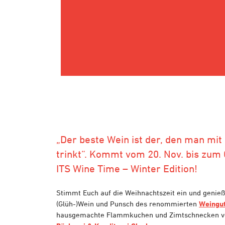
„Der beste Wein ist der, den man mi
trinkt“. Kommt vom 20. Nov. bis zum 
ITS Wine Time – Winter Edition!
Stimmt Euch auf die Weihnachtszeit ein und genieß
(Glüh-)Wein und Punsch des renommierten
Weingut
hausgemachte Flammkuchen und Zimtschnecken v