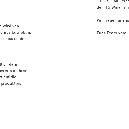
7 EUR – inkl. ein
der ITS Wine Tim
n
Wir freuen uns a
d wird von
homas betrieben.
Euer Team vom I
rozess ist der
ftlich dem
reits in ihrer
t auf die
rprodukten.