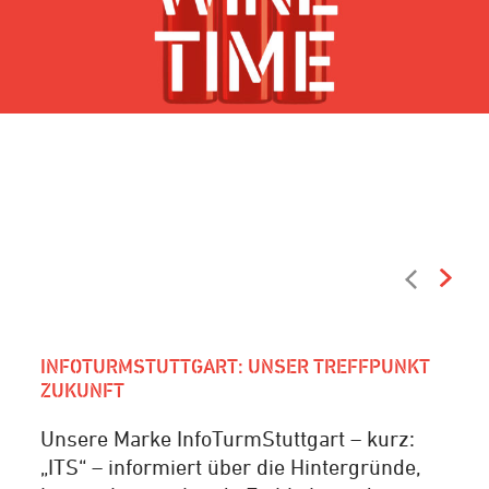
August I Bezug 47
DIE NEUE AUSGABE DES BEZUG-MAGAZINS IST
DA
MEHR ERFAHREN
INFOTURMSTUTTGART: UNSER TREFFPUNKT
ZUKUNFT
Unsere Marke InfoTurmStuttgart – kurz:
„ITS“ – informiert über die Hintergründe,